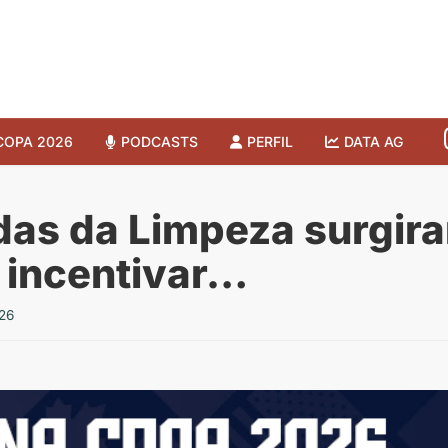
COPA 2026
PODCASTS
PERFIL
DATA AG
das da Limpeza surgir
 incentivar…
26