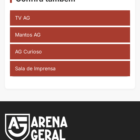
TV AG
Mantos AG
AG Curioso
Sala de Imprensa