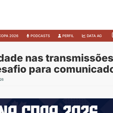
COPA 2026
PODCASTS
PERFIL
DATA AG
idade nas transmissõe
esafio para comunica
26