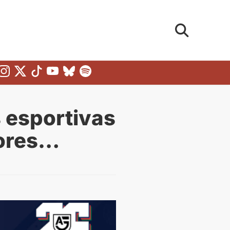
s esportivas
dores…