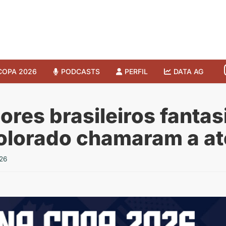
COPA 2026
PODCASTS
PERFIL
DATA AG
ores brasileiros fanta
olorado chamaram a 
26