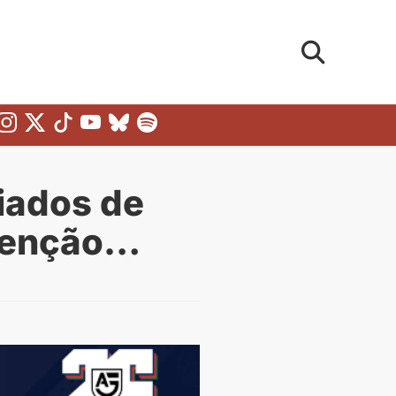
siados de
atenção…