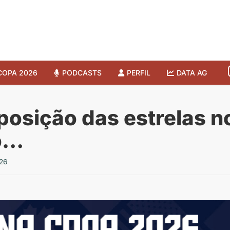
COPA 2026
PODCASTS
PERFIL
DATA AG
posição das estrelas 
ro…
26