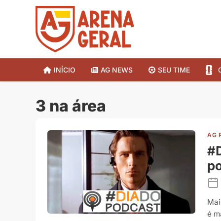
INÍCIO
AG NEWS
SEU TIME
3 na área
AG 
#D
po
Mai
é m