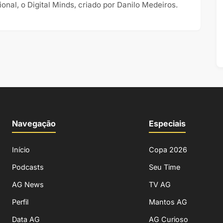
ional, o Digital Minds, criado por Danilo Medeiros.
Navegação
Especiais
Início
Copa 2026
Podcasts
Seu Time
AG News
TV AG
Perfil
Mantos AG
Data AG
AG Curioso