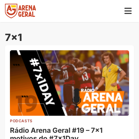
7×1
PODCASTS
Rádio Arena Geral #19 – 7×1
motivos do #7x1Day