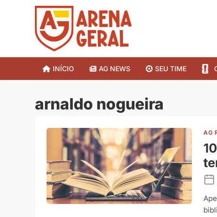
INÍCIO
AG NEWS
SEU TIME
arnaldo nogueira
AG 
10
te
Ape
bib