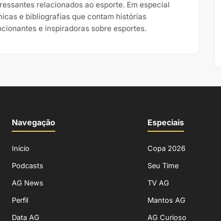
eressantes relacionados ao esporte. Em especial
nicas e bibliografias que contam histórias
cionantes e inspiradoras sobre esportes.
Navegação
Especiais
Início
Copa 2026
Podcasts
Seu Time
AG News
TV AG
Perfil
Mantos AG
Data AG
AG Curioso