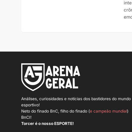
int
crô
emo
Análises, curiosidades e notícias dos bastidores do mundo
esportivo!
Neto do finado BnC, filho do finado (
e campeão mundial
)
BnCI!
Torcer é o nosso ESPORTE!