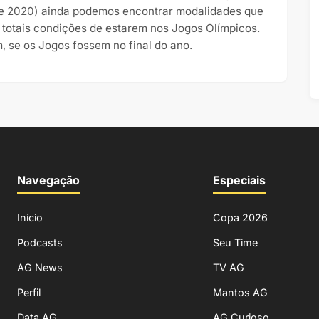
e 2020) ainda podemos encontrar modalidades que
 totais condições de estarem nos Jogos Olímpicos.
, se os Jogos fossem no final do ano.
Navegação
Especiais
Início
Copa 2026
Podcasts
Seu Time
AG News
TV AG
Perfil
Mantos AG
Data AG
AG Curioso