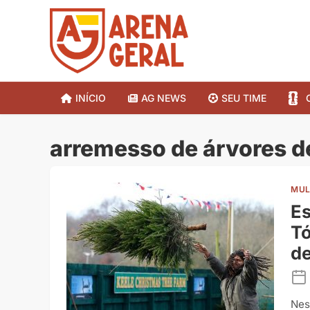
INÍCIO
AG NEWS
SEU TIME
arremesso de árvores de
MUL
Es
Tó
de
Nes