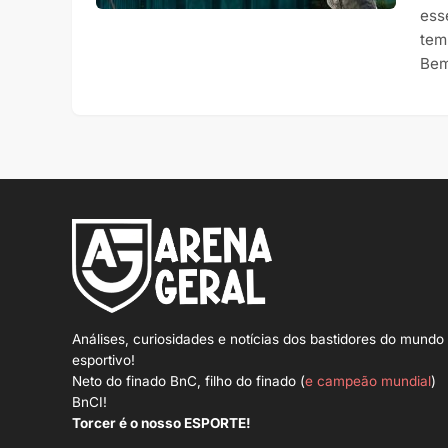
ess
tem
Bem
Análises, curiosidades e notícias dos bastidores do mundo
esportivo!
Neto do finado BnC, filho do finado (
e campeão mundial
)
BnCI!
Torcer é o nosso ESPORTE!