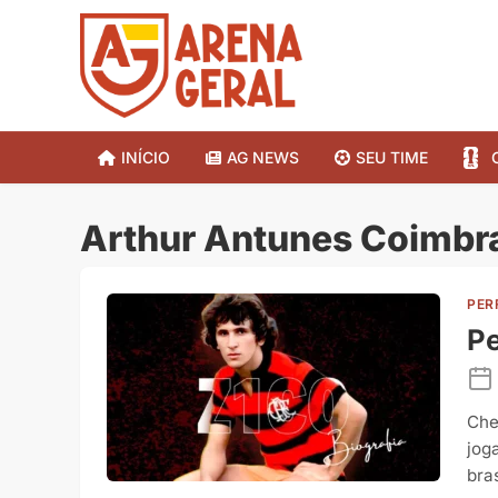
INÍCIO
AG NEWS
SEU TIME
Arthur Antunes Coimbr
PER
Pe
Che
jog
bra