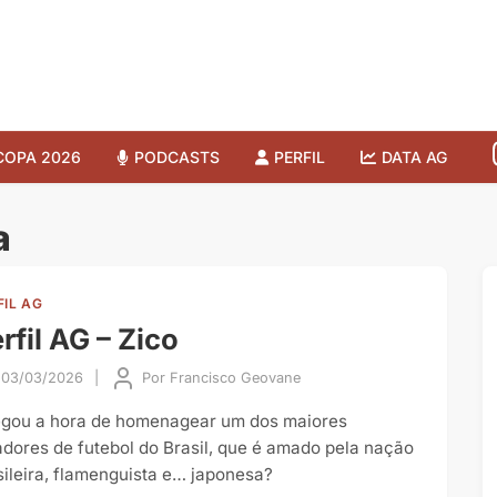
COPA 2026
PODCASTS
PERFIL
DATA AG
a
FIL AG
rfil AG – Zico
03/03/2026
|
Por
Francisco Geovane
gou a hora de homenagear um dos maiores
adores de futebol do Brasil, que é amado pela nação
sileira, flamenguista e… japonesa?