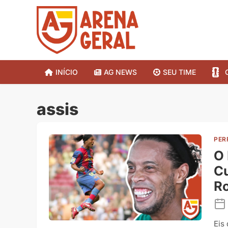
INÍCIO
AG NEWS
SEU TIME
assis
PER
O 
Cu
R
Eis