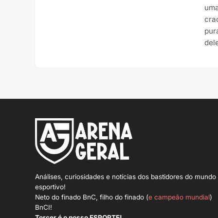
uma
cra
pur
del
Análises, curiosidades e notícias dos bastidores do mundo
esportivo!
Neto do finado BnC, filho do finado (
e campeão mundial
)
BnCI!
Torcer é o nosso ESPORTE!