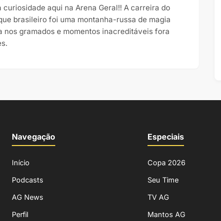
 curiosidade aqui na Arena Geral!! A carreira do
que brasileiro foi uma montanha-russa de magia
a nos gramados e momentos inacreditáveis fora
es.
Navegação
Especiais
Início
Copa 2026
Podcasts
Seu Time
AG News
TV AG
Perfil
Mantos AG