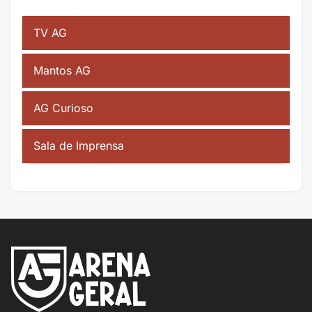
TV AG
Mantos AG
AG Curioso
Sala de Imprensa