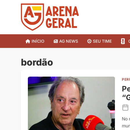
INÍCIO
AG NEWS
SEU TIME
bordão
PER
Pe
“G
No 
mun