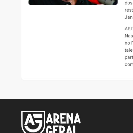
dos
res
Jan
API
Nas
no 
tal
par
com