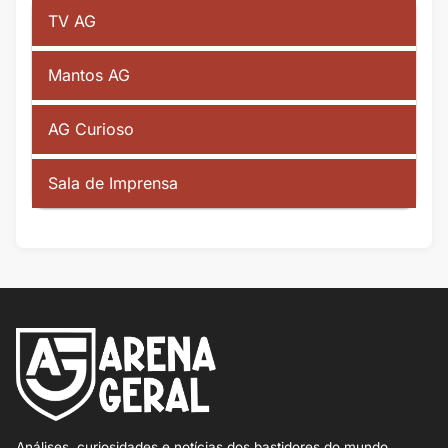
TV AG
Mantos AG
AG Curioso
Sala de Imprensa
Análises, curiosidades e notícias dos bastidores do mundo