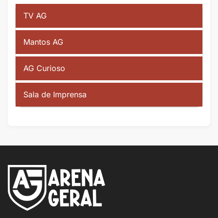
TV AG
Mantos AG
AG Curioso
Sala de Imprensa