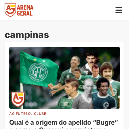
campinas
AG FUTEBOL CLUBE
Qual é a origem do apelido “Bugre”