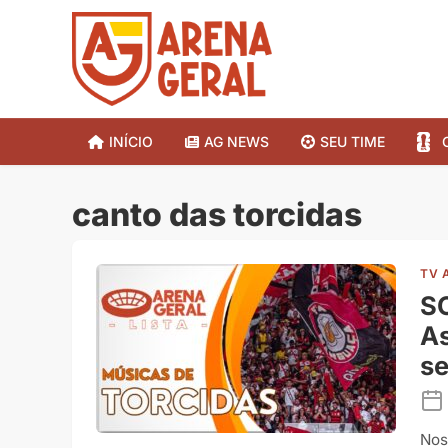
INÍCIO
AG NEWS
SEU TIME
canto das torcidas
TV 
S
As
s
Nos