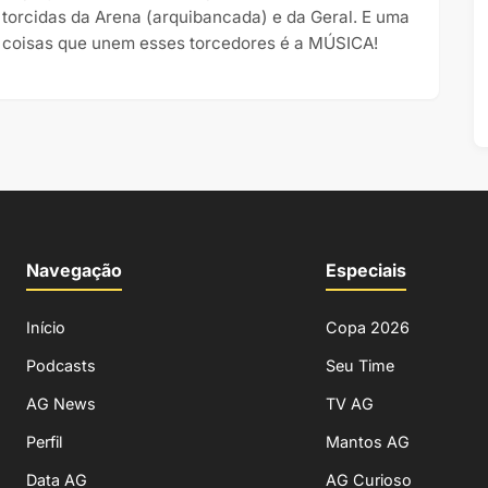
 torcidas da Arena (arquibancada) e da Geral. E uma
 coisas que unem esses torcedores é a MÚSICA!
Navegação
Especiais
Início
Copa 2026
Podcasts
Seu Time
AG News
TV AG
Perfil
Mantos AG
Data AG
AG Curioso