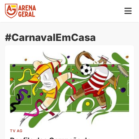
#CarnavalEmCasa
TV AG