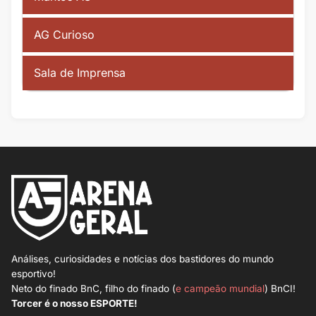
AG Curioso
Sala de Imprensa
Análises, curiosidades e notícias dos bastidores do mundo
esportivo!
Neto do finado BnC, filho do finado (
e campeão mundial
) BnCI!
Torcer é o nosso ESPORTE!