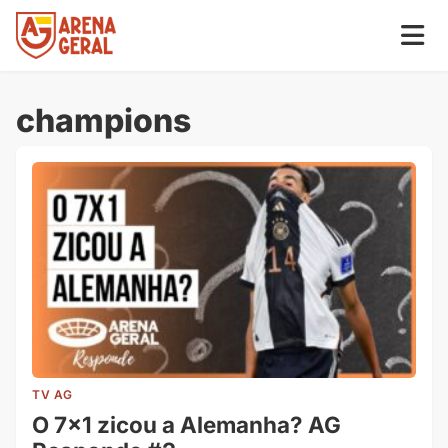
champions
TV AG
O 7×1 zicou a Alemanha? AG