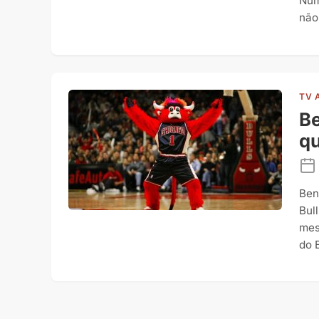
Num
não
TV 
Be
qu
Ben
Bul
mes
do 