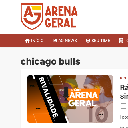
INÍCIO
AG NEWS
SEU TIME
chicago bulls
POD
Rá
si
[po