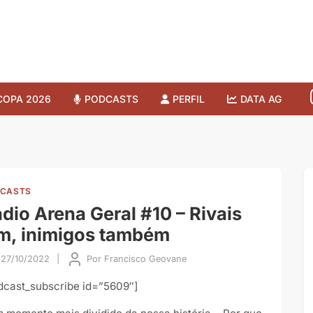
COPA 2026
PODCASTS
PERFIL
DATA AG
CASTS
dio Arena Geral #10 – Rivais
m, inimigos também
27/10/2022
|
Por
Francisco Geovane
dcast_subscribe id=”5609″]