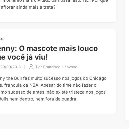
 momento mais dividido da nossa história… Por que
 aflorar ainda mais a treta?
AG
nny: O mascote mais louco
e você já viu!
29/09/2018
|
Por
Francisco Geovane
ny the Bull faz muito sucesso nos jogos do Chicago
ls, franquia da NBA. Apesar do time não fazer o
mo sucesso de antes, não existe tristeza nos jogos
Bulls nem dentro, nem fora de quadra.