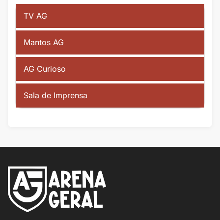
TV AG
Mantos AG
AG Curioso
Sala de Imprensa