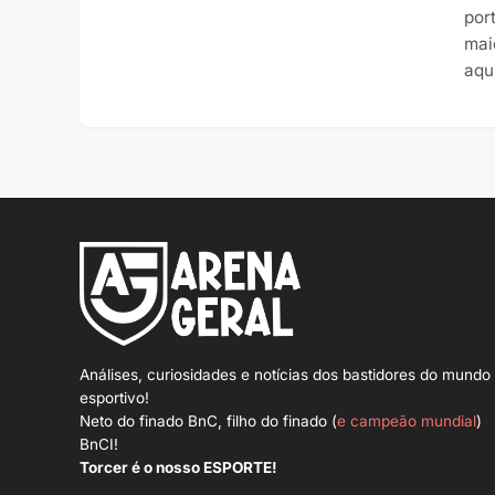
por
mai
aqu
Análises, curiosidades e notícias dos bastidores do mundo
esportivo!
Neto do finado BnC, filho do finado (
e campeão mundial
)
BnCI!
Torcer é o nosso ESPORTE!