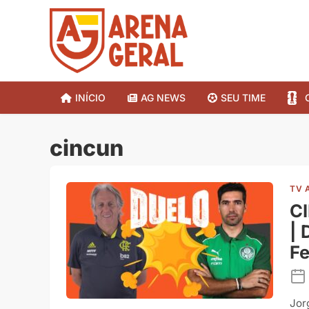
INÍCIO
AG NEWS
SEU TIME
cincun
TV 
C
| 
Fe
Jor