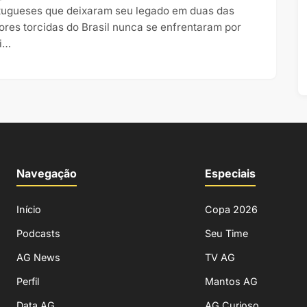
tugueses que deixaram seu legado em duas das
ores torcidas do Brasil nunca se enfrentaram por
i…
Navegação
Especiais
Início
Copa 2026
Podcasts
Seu Time
AG News
TV AG
Perfil
Mantos AG
Data AG
AG Curioso