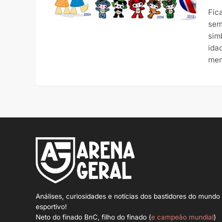
Fic
sem
sim
ida
mem
Análises, curiosidades e notícias dos bastidores do mundo
esportivo!
Neto do finado BnC, filho do finado (
e campeão mundial
)