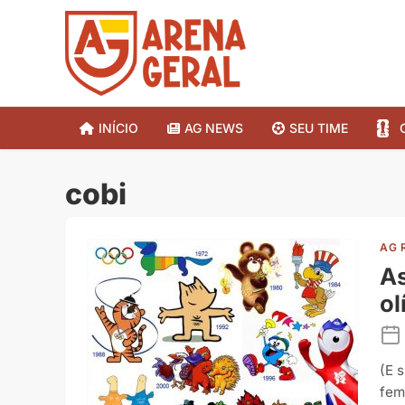
INÍCIO
AG NEWS
SEU TIME
cobi
AG 
As
ol
(E 
fem