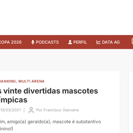
COPA 2026
PODCASTS
PERFIL
DATA AG
RANKING, MULTI ARENA
 vinte divertidas mascotes
ímpicas
13/03/2021
|
Por
Francisco Geovane
sim, amigo(a) geraldo(a), mascote é substantivo
inino!)