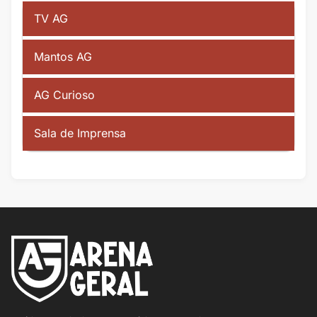
TV AG
Mantos AG
AG Curioso
Sala de Imprensa