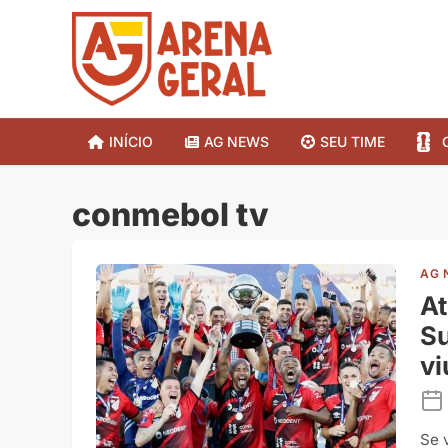
INÍCIO
AG NEWS
SEU TIME
conmebol tv
AG 
At
Su
v
Se 