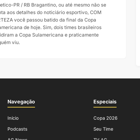
letico-PR / RB Bragantino, ou até mesmo não se
nta aos detalhes do noticiário esportivo, COM
TEZA você passou batido da final da Copa
americana de hoje. Sim, dois times brasileiros
idiram a Copa Sulamericana e praticamente
guém viu.
Navegação
Especiais
Início
Copa 2026
Podcasts
Seu Time
AG News
TV AG