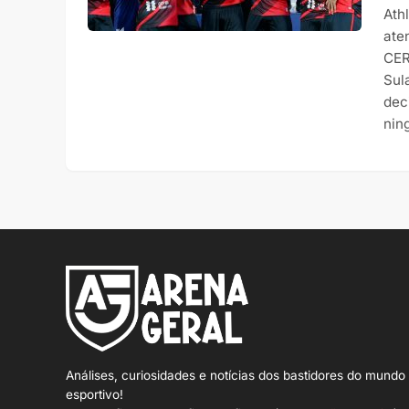
Ath
ate
CER
Sul
dec
nin
Análises, curiosidades e notícias dos bastidores do mundo
esportivo!