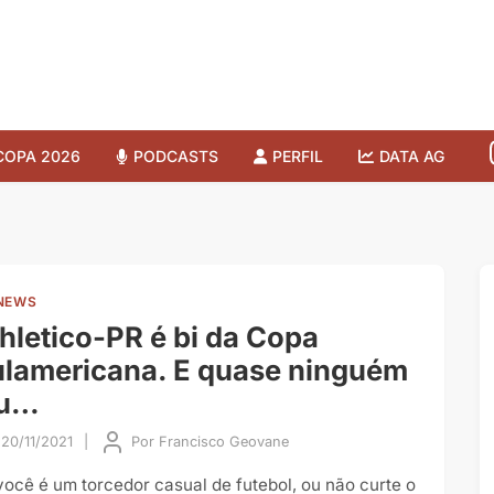
COPA 2026
PODCASTS
PERFIL
DATA AG
NEWS
hletico-PR é bi da Copa
lamericana. E quase ninguém
iu…
20/11/2021
|
Por
Francisco Geovane
você é um torcedor casual de futebol, ou não curte o