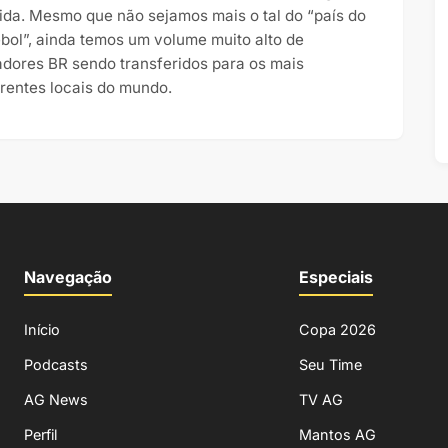
ida. Mesmo que não sejamos mais o tal do “país do
ebol”, ainda temos um volume muito alto de
adores BR sendo transferidos para os mais
erentes locais do mundo.
Navegação
Especiais
Início
Copa 2026
Podcasts
Seu Time
AG News
TV AG
Perfil
Mantos AG