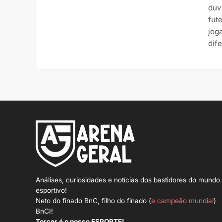
duv
fut
jog
dif
Análises, curiosidades e notícias dos bastidores do mundo
esportivo!
Neto do finado BnC, filho do finado (
e campeão mundial
)
BnCI!
Torcer é o nosso ESPORTE!