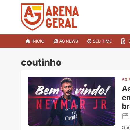
INÍCIO
AG NEWS
SEU TIME
coutinho
AG 
As
en
br
Que