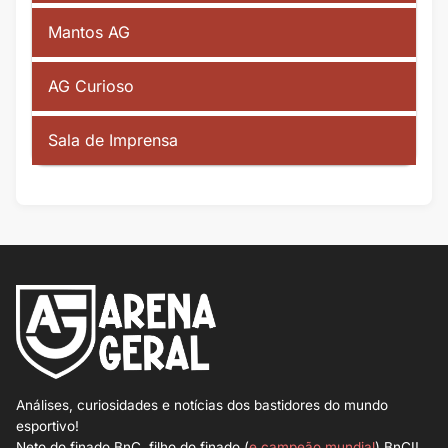
Mantos AG
AG Curioso
Sala de Imprensa
Análises, curiosidades e notícias dos bastidores do mundo
esportivo!
Neto do finado BnC, filho do finado (
e campeão mundial
) BnCI!