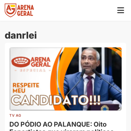
danrlei
TV AG
DO PÓDIO AO PALANQUE: Oito