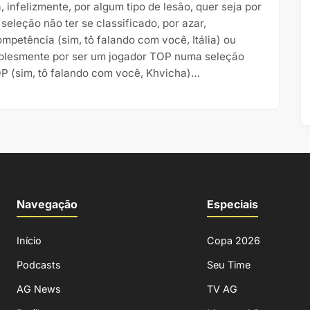
, infelizmente, por algum tipo de lesão, quer seja por
 seleção não ter se classificado, por azar,
ompetência (sim, tô falando com você, Itália) ou
plesmente por ser um jogador TOP numa seleção
P (sim, tô falando com você, Khvicha)…
Navegação
Especiais
Início
Copa 2026
Podcasts
Seu Time
AG News
TV AG