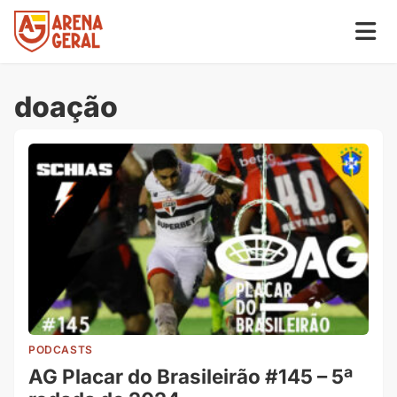
doação
PODCASTS
AG Placar do Brasileirão #145 – 5ª