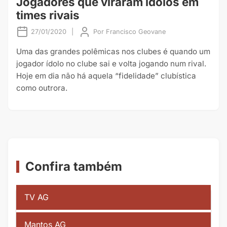
Jogadores que viraram ídolos em
times rivais
27/01/2020
|
Por
Francisco Geovane
Uma das grandes polêmicas nos clubes é quando um
jogador ídolo no clube sai e volta jogando num rival.
Hoje em dia não há aquela “fidelidade” clubística
como outrora.
Confira também
TV AG
Mantos AG