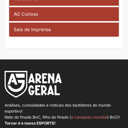
AG Curioso
Sala de Imprensa
Análises, curiosidades e notícias dos bastidores do mundo
esportivo!
Neto do finado BnC, filho do finado (
e campeão mundial
) BnCI!
Torcer é o nosso ESPORTE!