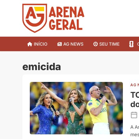
INÍCIO
AG NEWS
SEU TIME
emicida
AG 
TO
d
A A
mes