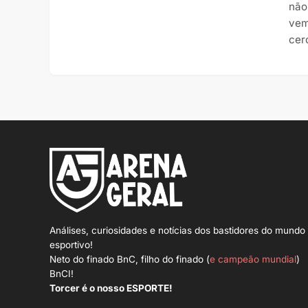
não
vem
cer
Análises, curiosidades e notícias dos bastidores do mundo
esportivo!
Neto do finado BnC, filho do finado (
e campeão mundial
)
BnCI!
Torcer é o nosso ESPORTE!