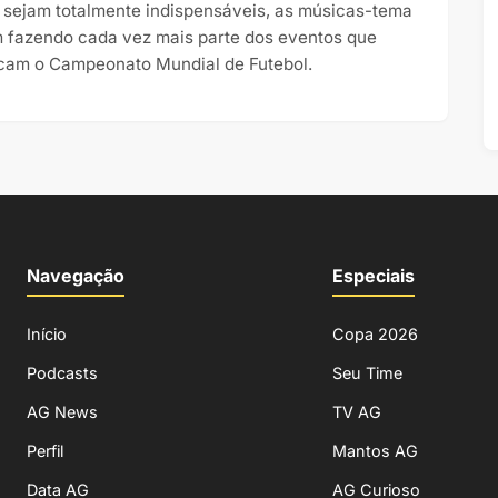
 sejam totalmente indispensáveis, as músicas-tema
 fazendo cada vez mais parte dos eventos que
cam o Campeonato Mundial de Futebol.
Navegação
Especiais
Início
Copa 2026
Podcasts
Seu Time
AG News
TV AG
Perfil
Mantos AG
Data AG
AG Curioso