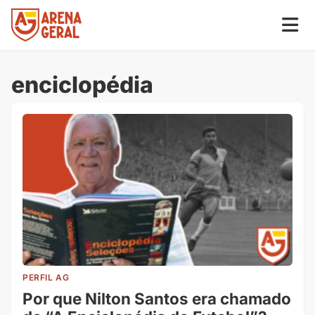
enciclopédia
PERFIL AG
Por que Nilton Santos era chamado