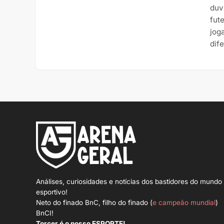
duv
fut
jog
dif
Análises, curiosidades e notícias dos bastidores do mundo
esportivo!
Neto do finado BnC, filho do finado (
e campeão mundial
)
BnCI!
Torcer é o nosso ESPORTE!