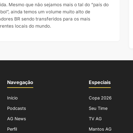
ida. Mesmo que não sejamos mais o tal do “país do
ebol”, ainda temos um volume muito alto de
adores BR sendo transferidos para os mais
erentes locais do mundo.
Navegação
Especiais
Início
Copa 2026
Podcasts
Seu Time
AG News
TV AG
Perfil
Mantos AG