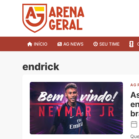
INÍCIO
AG NEWS
SEU TIME
endrick
AG 
As
en
br
Que