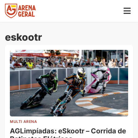
eskootr
MULTI ARENA
AGLimpíadas: eSkootr – Corrida de