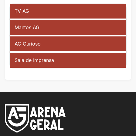
TV AG
Mantos AG
AG Curioso
Sala de Imprensa