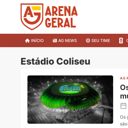
INÍCIO
AG NEWS
SEU TIME
Estádio Coliseu
AG 
Os
m
Os 
são