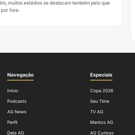
ém, muitos estádios se destacam também pelo que
 por fora.
Navegação
Especiais
Início
Copa 2026
Podcasts
Seu Time
AG News
TV AG
Perfil
Mantos AG
Data AG
AG Curioso