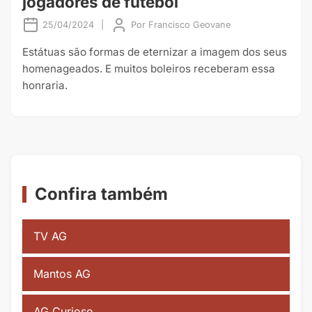
jogadores de futebol
25/04/2024
|
Por
Francisco Geovane
Estátuas são formas de eternizar a imagem dos seus
homenageados. E muitos boleiros receberam essa
honraria.
Confira também
TV AG
Mantos AG
AG Curioso