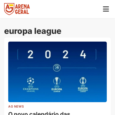
europa league
AG NEWS
O novo calendário das