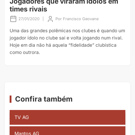
Jogadores que viraram ídolos em
times rivais
27/01/2020
|
Por
Francisco Geovane
Uma das grandes polêmicas nos clubes é quando um
jogador ídolo no clube sai e volta jogando num rival.
Hoje em dia não há aquela “fidelidade” clubística
como outrora.
Confira também
TV AG
Mantos AG