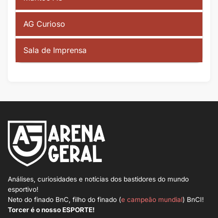
AG Curioso
Sala de Imprensa
Análises, curiosidades e notícias dos bastidores do mundo
esportivo!
Neto do finado BnC, filho do finado (
e campeão mundial
) BnCI!
Torcer é o nosso ESPORTE!