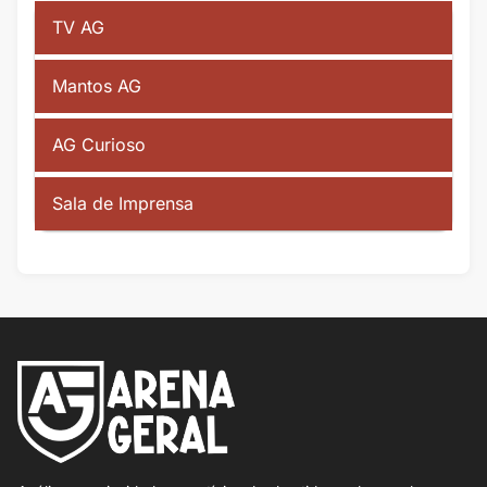
TV AG
Mantos AG
AG Curioso
Sala de Imprensa