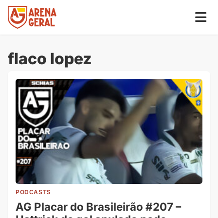
flaco lopez
PODCASTS
AG Placar do Brasileirão #207 –