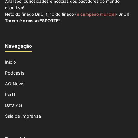
Análises, curiosidades e notícias dos bastidores do mundo
esportivo!
Neto do finado BnC, filho do finado (
e campeão mundial
) BnCI!
Torcer é o nosso ESPORTE!
Navegação
Início
Podcasts
AG News
Perfil
Data AG
Sala de Imprensa