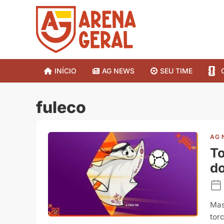
INÍCIO
AG NEWS
SEU TIME
fuleco
AG 
To
d
Mas
tor