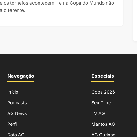
e os torneios acontecem – e na Copa do Mundo não
a diferente.
Navegação
Especiais
Início
Copa 2026
Podcasts
Seu Time
AG News
TV AG
Perfil
Mantos AG
Data AG
AG Curioso