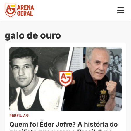
galo de ouro
PERFIL AG
Quem foi Éder Jofre? A história do