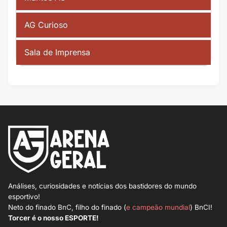
AG Curioso
Sala de Imprensa
Análises, curiosidades e notícias dos bastidores do mundo
esportivo!
Neto do finado BnC, filho do finado (
e campeão mundial
) BnCI!
Torcer é o nosso ESPORTE!