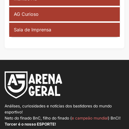
AG Curioso
Sala de Imprensa
Análises, curiosidades e notícias dos bastidores do mundo
esportivo!
Neto do finado BnC, filho do finado (
e campeão mundial
) BnCI!
Torcer é o nosso ESPORTE!