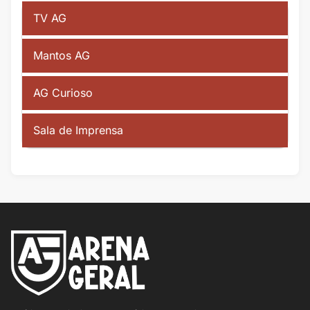
TV AG
Mantos AG
AG Curioso
Sala de Imprensa