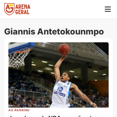
Giannis Antetokounmpo
AG RANKING