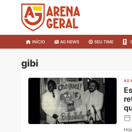
INÍCIO
AG NEWS
SEU TIME
gibi
AG 
Es
re
q
Hoj