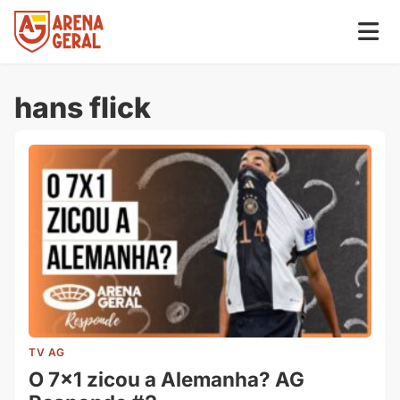
hans flick
TV AG
O 7×1 zicou a Alemanha? AG