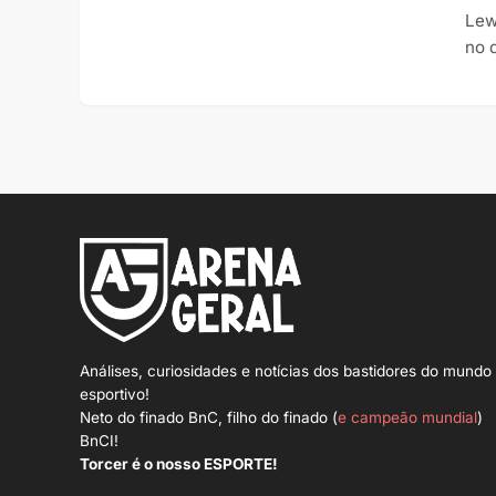
Lew
no d
Análises, curiosidades e notícias dos bastidores do mundo
esportivo!
Neto do finado BnC, filho do finado (
e campeão mundial
)
BnCI!
Torcer é o nosso ESPORTE!