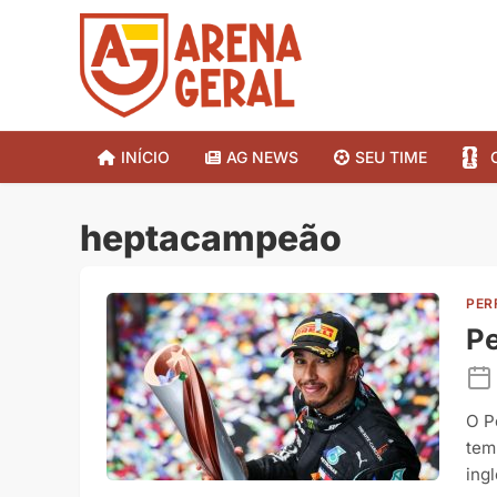
INÍCIO
AG NEWS
SEU TIME
heptacampeão
PER
Pe
O P
tem
ing