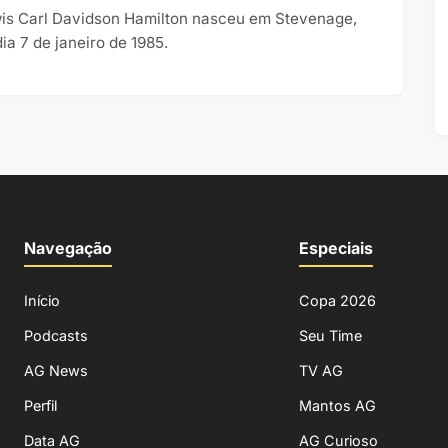
is Carl Davidson Hamilton nasceu em Stevenage,
ia 7 de janeiro de 1985.
Navegação
Especiais
Início
Copa 2026
Podcasts
Seu Time
AG News
TV AG
Perfil
Mantos AG
Data AG
AG Curioso