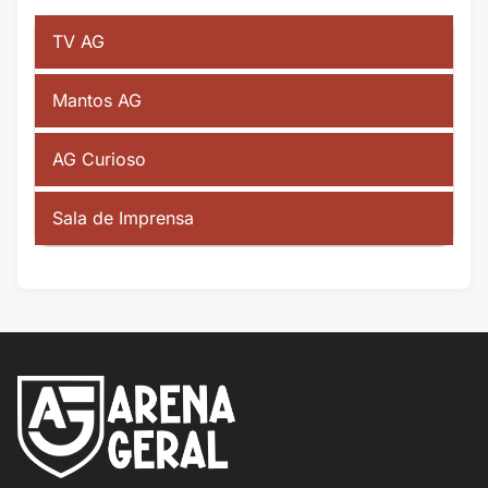
TV AG
Mantos AG
AG Curioso
Sala de Imprensa